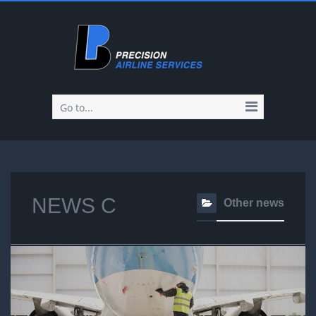
Go to...
NEWS C
Other news